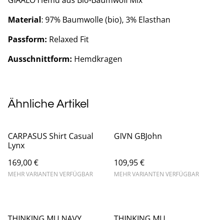
GIAALO Hemd aus Bio-Baumwoll Mix
Material
: 97% Baumwolle (bio), 3% Elasthan
Passform:
Relaxed Fit
Ausschnittform:
Hemdkragen
Ähnliche Artikel
CARPASUS Shirt Casual
GIVN GBJohn
Lynx
169,00 €
109,95 €
MEHR VARIANTEN VERFÜGBAR
MEHR VARIANTEN VERFÜGBAR
THINKING MU NAVY
THINKING MU