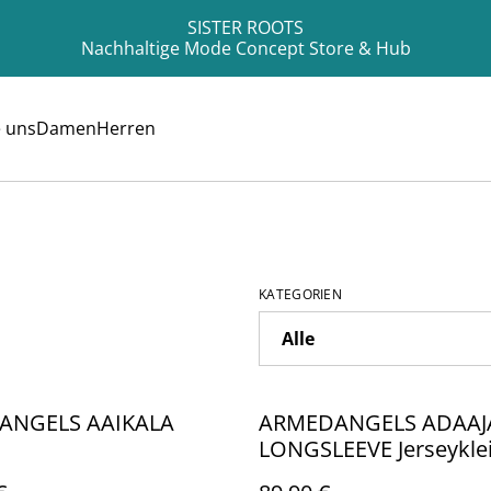
SISTER ROOTS
Nachhaltige Mode Concept Store & Hub
e uns
Damen
Herren
KATEGORIEN
ANGELS AAIKALA
ARMEDANGELS ADAAJ
LONGSLEEVE Jerseykle