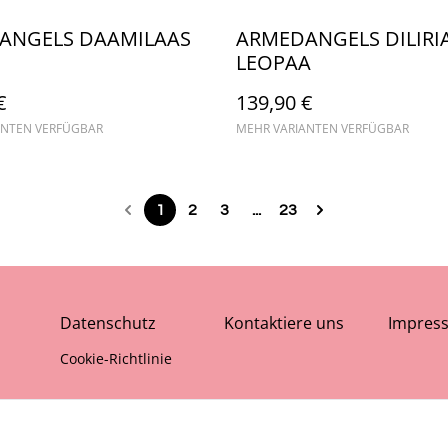
ANGELS DAAMILAAS
ARMEDANGELS DILIRI
LEOPAA
€
139,90 €
ANTEN VERFÜGBAR
MEHR VARIANTEN VERFÜGBAR
1
2
3
...
23
Datenschutz
Kontaktiere uns
Impres
Cookie-Richtlinie