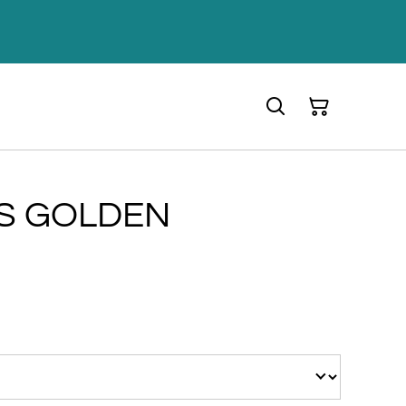
S GOLDEN
€