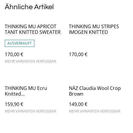
Ähnliche Artikel
THINKING MU APRICOT
THINKING MU STRIPES
TANIT KNITTED SWEATER
IMOGEN KNITTED
AUSVERKAUFT
170,00 €
170,00 €
MEHR VARIANTEN VERFÜGBAR
THINKING MU Ecru
NÄZ Claudia Wool Crop
Knitted
Brown
Sweater/Wollpullover
159,90 €
149,00 €
Miranda
MEHR VARIANTEN VERFÜGBAR
MEHR VARIANTEN VERFÜGBAR