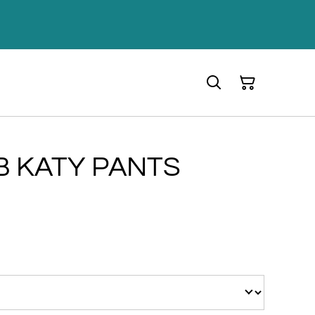
B KATY PANTS
€