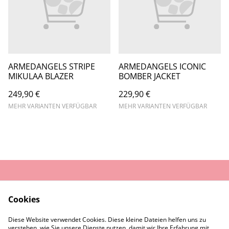
ARMEDANGELS STRIPE
ARMEDANGELS ICONIC
MIKULAA BLAZER
BOMBER JACKET
249,90 €
229,90 €
MEHR VARIANTEN VERFÜGBAR
MEHR VARIANTEN VERFÜGBAR
AGB
Datenschutz
Cookies
Widerrufsrecht
Cookie-Richtlinie
Diese Website verwendet Cookies. Diese kleine Dateien helfen uns zu
Rückgaberecht
verstehen, wie Sie unsere Dienste nutzen, damit wir Ihre Erfahrung mit