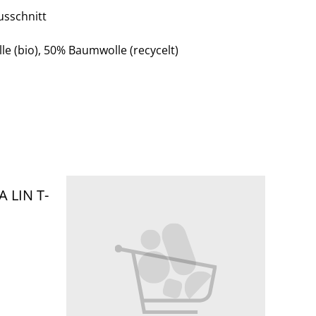
usschnitt
e (bio), 50% Baumwolle (recycelt)
 LIN T-