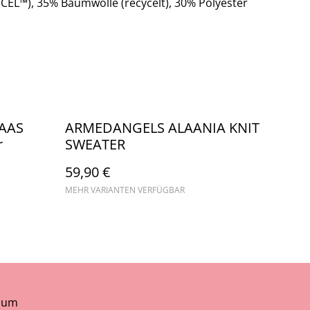
ENCEL™), 35% Baumwolle (recycelt), 30% Polyester
AAS
ARMEDANGELS ALAANIA KNIT
r
SWEATER
59,90 €
MEHR VARIANTEN VERFÜGBAR
sum