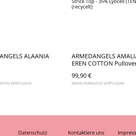
Strick Top - 35% Lyocell (T
(recycelt)
ANGELS ALAANIA
ARMEDANGELS AMALI
EREN COTTON Pullove
99,90 €
ANTEN VERFÜGBAR
MEHR VARIANTEN VERFÜGBAR
Datenschutz
Kontaktiere uns
Impres